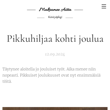
Makramee Aitta
Käsityöplogi
Pikkuhiljaa kohti joulua
12.09.2024
Täytynee aloitella jo jouluiset työt. Aika menee niin
nopeasti. Pikkuiset joulukuuset ovat nyt ensimmäisiä
töitä.