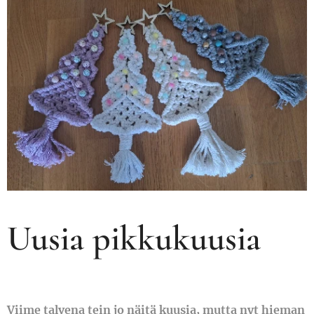
Uusia pikkukuusia
Viime talvena tein jo näitä kuusia, mutta nyt hieman